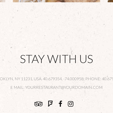
STAY WITH US
LYN, NY 11231, USA. 40.679354, -74.000958; PHONE: 40.679
E MAIL:
YOURRESTAURANT@YOURDOMAIN.COM