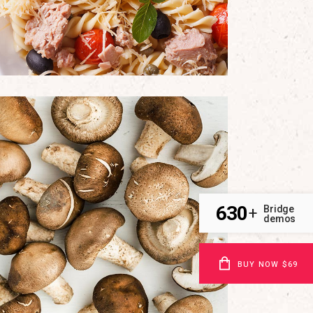
630
Bridge
+
demos
BUY NOW $69